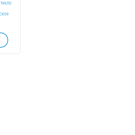
стекло
ское