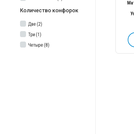
Ма
Количество конфорок
У
Две
(2)
Три
(1)
Четыре
(8)